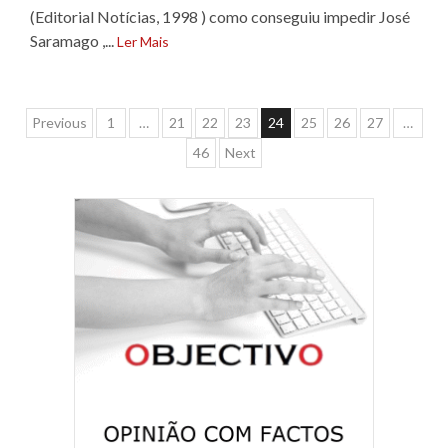
(Editorial Notícias, 1998 ) como conseguiu impedir José
Saramago ,...
Ler Mais
Navegação
Previous
1
…
21
22
23
24
25
26
27
…
46
Next
de
artigos