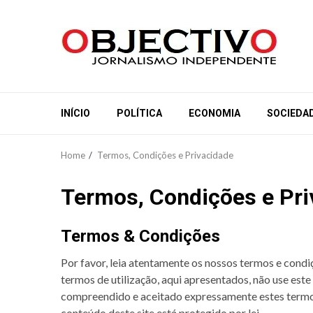
Skip
to
content
INÍCIO
POLÍTICA
ECONOMIA
SOCIEDA
Home
Termos, Condições e Privacidade
Termos, Condições e Pri
Termos & Condições
Por favor, leia atentamente os nossos termos e condiç
termos de utilização, aqui apresentados, não use este s
compreendido e aceitado expressamente estes termos 
conteúdo deste site está protegido por lei.