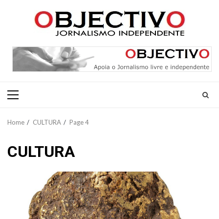
Skip
to
content
Primary
Menu
Home
CULTURA
Page 4
CULTURA