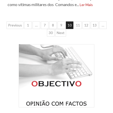
como vítimas militares dos Comandos e...
Ler Mais
Navegação
Previous
1
…
7
8
9
10
11
12
13
…
30
Next
de
artigos