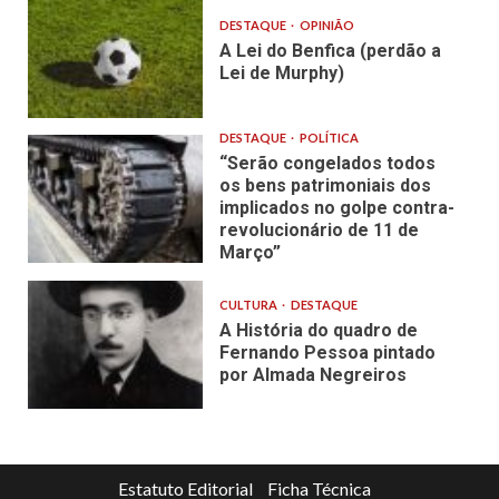
DESTAQUE
OPINIÃO
A Lei do Benfica (perdão a
Lei de Murphy)
DESTAQUE
POLÍTICA
“Serão congelados todos
os bens patrimoniais dos
implicados no golpe contra-
revolucionário de 11 de
Março”
CULTURA
DESTAQUE
A História do quadro de
Fernando Pessoa pintado
por Almada Negreiros
Estatuto Editorial
Ficha Técnica