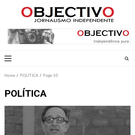
Skip
to
content
Primary
Menu
Home
POLÍTICA
Page 10
POLÍTICA