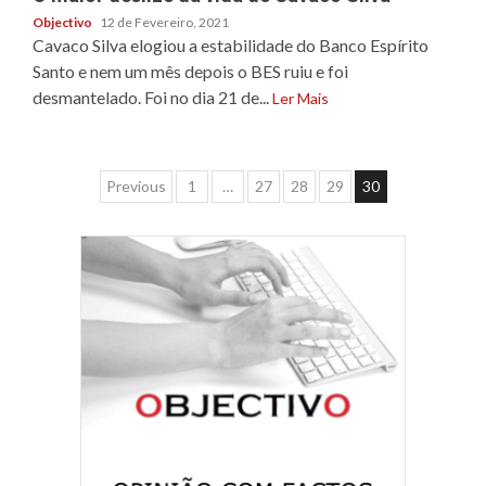
Objectivo
12 de Fevereiro, 2021
Cavaco Silva elogiou a estabilidade do Banco Espírito
Santo e nem um mês depois o BES ruiu e foi
desmantelado. Foi no dia 21 de...
Ler Mais
Navegação
Previous
1
…
27
28
29
30
de
artigos