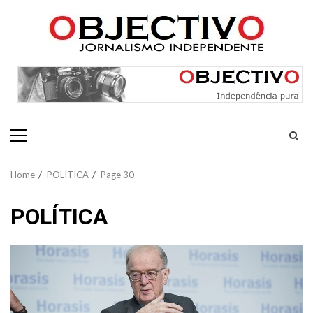
Skip
to
content
Primary
Menu
Home
POLÍTICA
Page 30
POLÍTICA