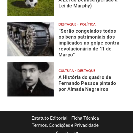
Lei de Murphy)
DESTAQUE
POLÍTICA
“Serão congelados todos
os bens patrimoniais dos
implicados no golpe contra-
revolucionário de 11 de
Março”
CULTURA
DESTAQUE
A História do quadro de
Fernando Pessoa pintado
por Almada Negreiros
Estatuto Editorial
Ficha Técnica
Termos, Condições e Privacidade