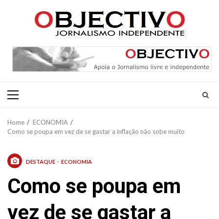
Skip
to
content
Primary
Menu
Home
ECONOMIA
Como se poupa em vez de se gastar a inflação não sobe muito
DESTAQUE
ECONOMIA
Como se poupa em
vez de se gastar a