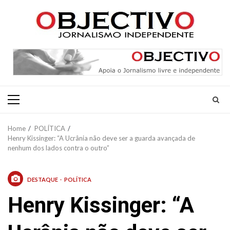
Skip
to
content
Primary
Menu
Home
POLÍTICA
Henry Kissinger: “A Ucrânia não deve ser a guarda avançada de
nenhum dos lados contra o outro”
DESTAQUE
POLÍTICA
Henry Kissinger: “A